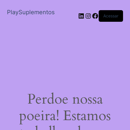
PlaySuplementos
LinkedIn
Instagram
Facebook
Acessar
Perdoe nossa
poeira! Estamos