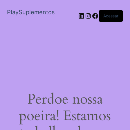
PlaySuplementos
LinkedIn
Instagram
Facebook
Acessar
Perdoe nossa
poeira! Estamos