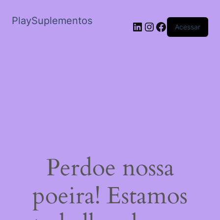
PlaySuplementos
LinkedIn
Instagram
Facebook
Acessar
Perdoe nossa
poeira! Estamos