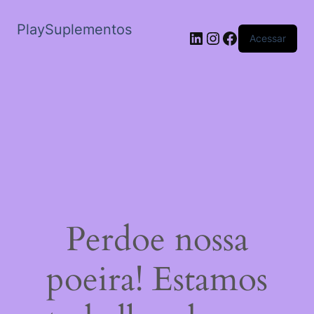
PlaySuplementos
LinkedIn
Instagram
Facebook
Acessar
Perdoe nossa
poeira! Estamos