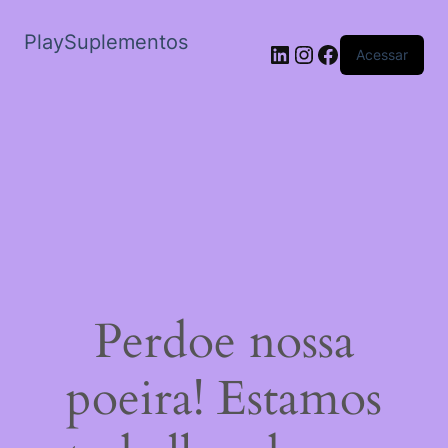
PlaySuplementos
LinkedIn
Instagram
Facebook
Acessar
Perdoe nossa
poeira! Estamos