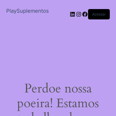
PlaySuplementos
LinkedIn
Instagram
Facebook
Acessar
Perdoe nossa
poeira! Estamos