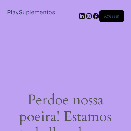
PlaySuplementos
LinkedIn
Instagram
Facebook
Acessar
Perdoe nossa
poeira! Estamos