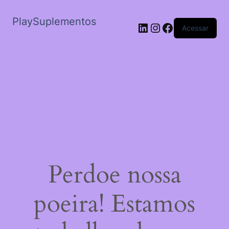
PlaySuplementos
LinkedIn
Instagram
Facebook
Acessar
Perdoe nossa
poeira! Estamos