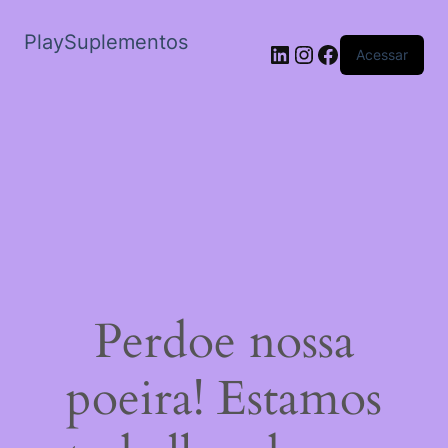
PlaySuplementos
LinkedIn
Instagram
Facebook
Acessar
Perdoe nossa
poeira! Estamos