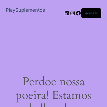
PlaySuplementos
LinkedIn
Instagram
Facebook
Acessar
Perdoe nossa
poeira! Estamos