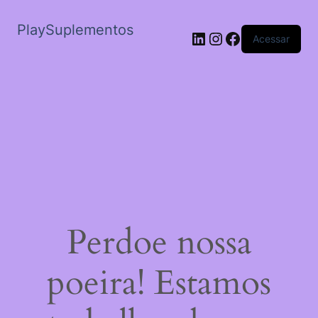
PlaySuplementos
LinkedIn
Instagram
Facebook
Acessar
Perdoe nossa
poeira! Estamos