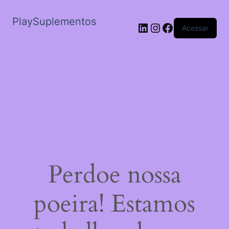
PlaySuplementos
LinkedIn
Instagram
Facebook
Acessar
Perdoe nossa
poeira! Estamos