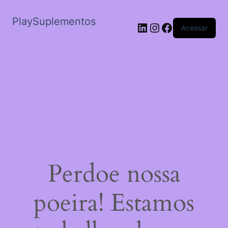
PlaySuplementos
LinkedIn
Instagram
Facebook
Acessar
Perdoe nossa
poeira! Estamos