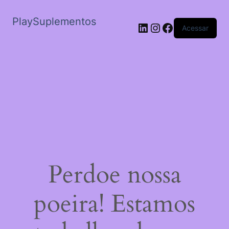
PlaySuplementos
LinkedIn
Instagram
Facebook
Acessar
Perdoe nossa
poeira! Estamos