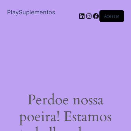
PlaySuplementos
LinkedIn
Instagram
Facebook
Acessar
Perdoe nossa
poeira! Estamos