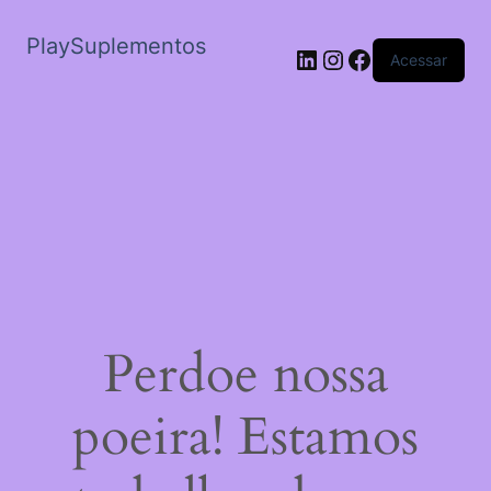
PlaySuplementos
LinkedIn
Instagram
Facebook
Acessar
Perdoe nossa
poeira! Estamos