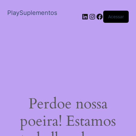
PlaySuplementos
LinkedIn
Instagram
Facebook
Acessar
Perdoe nossa
poeira! Estamos