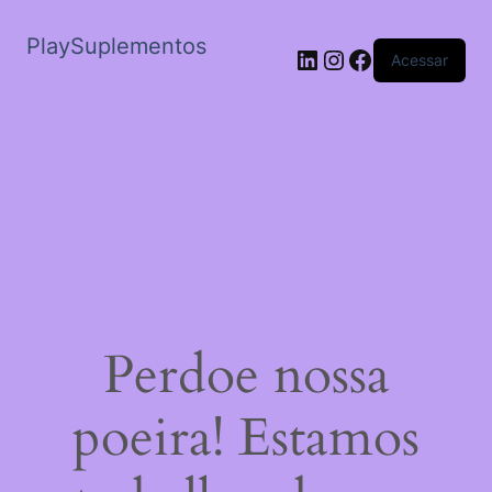
PlaySuplementos
LinkedIn
Instagram
Facebook
Acessar
Perdoe nossa
poeira! Estamos