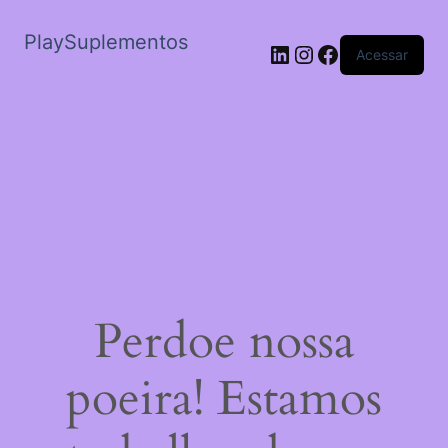
PlaySuplementos
LinkedIn
Instagram
Facebook
Acessar
Perdoe nossa
poeira! Estamos