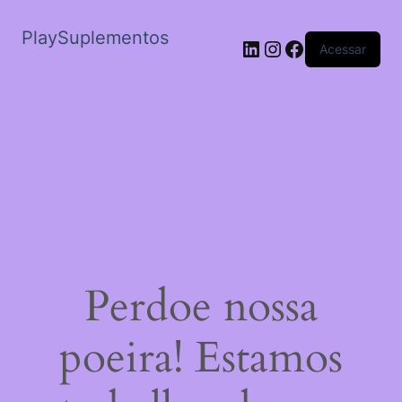
PlaySuplementos
LinkedIn
Instagram
Facebook
Acessar
Perdoe nossa
poeira! Estamos