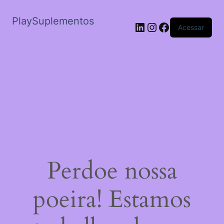
PlaySuplementos
LinkedIn
Instagram
Facebook
Acessar
Perdoe nossa
poeira! Estamos