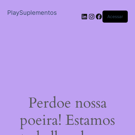
PlaySuplementos
LinkedIn
Instagram
Facebook
Acessar
Perdoe nossa
poeira! Estamos