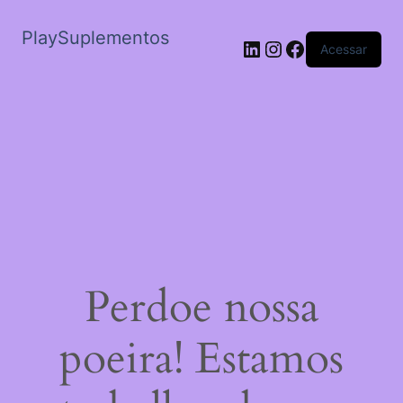
PlaySuplementos
LinkedIn
Instagram
Facebook
Acessar
Perdoe nossa
poeira! Estamos