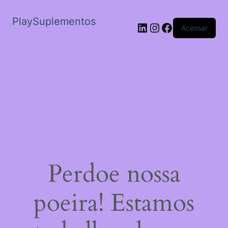
PlaySuplementos
LinkedIn
Instagram
Facebook
Acessar
Perdoe nossa
poeira! Estamos