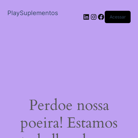
PlaySuplementos
LinkedIn
Instagram
Facebook
Acessar
Perdoe nossa
poeira! Estamos