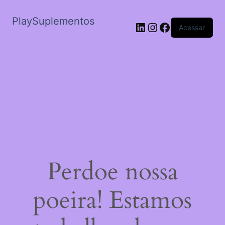
PlaySuplementos
LinkedIn
Instagram
Facebook
Acessar
Perdoe nossa
poeira! Estamos