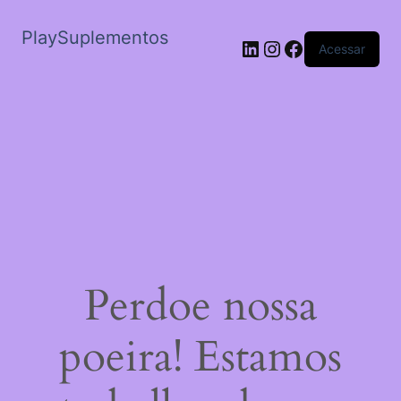
PlaySuplementos
LinkedIn
Instagram
Facebook
Acessar
Perdoe nossa
poeira! Estamos