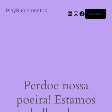
PlaySuplementos
LinkedIn
Instagram
Facebook
Acessar
Perdoe nossa
poeira! Estamos