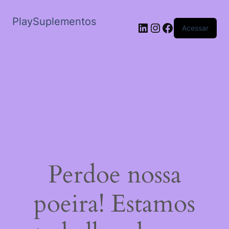
PlaySuplementos
LinkedIn
Instagram
Facebook
Acessar
Perdoe nossa
poeira! Estamos