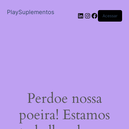
PlaySuplementos
LinkedIn
Instagram
Facebook
Acessar
Perdoe nossa
poeira! Estamos