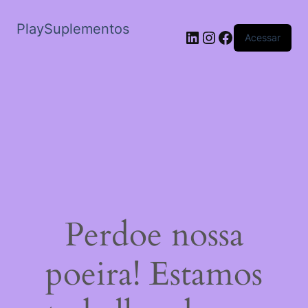
PlaySuplementos
LinkedIn
Instagram
Facebook
Acessar
Perdoe nossa
poeira! Estamos