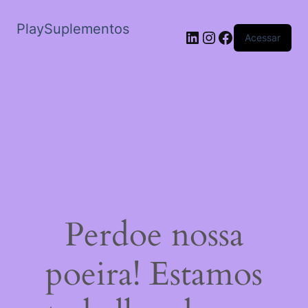
PlaySuplementos
LinkedIn
Instagram
Facebook
Acessar
Perdoe nossa
poeira! Estamos