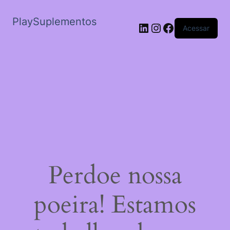
PlaySuplementos
LinkedIn
Instagram
Facebook
Acessar
Perdoe nossa
poeira! Estamos