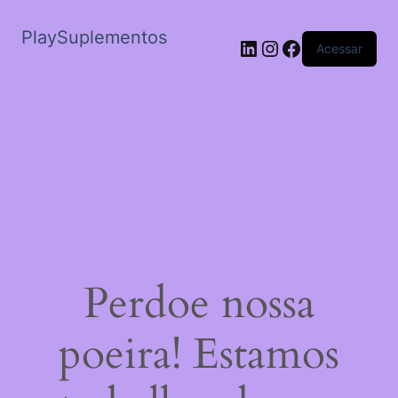
PlaySuplementos
LinkedIn
Instagram
Facebook
Acessar
Perdoe nossa
poeira! Estamos