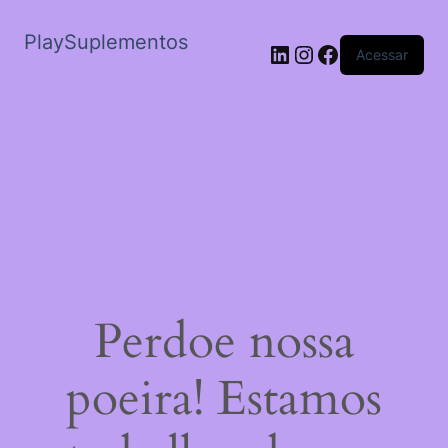
PlaySuplementos
LinkedIn
Instagram
Facebook
Acessar
Perdoe nossa
poeira! Estamos