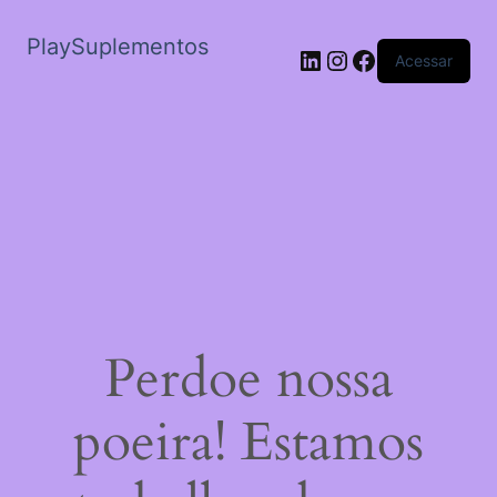
PlaySuplementos
LinkedIn
Instagram
Facebook
Acessar
Perdoe nossa
poeira! Estamos