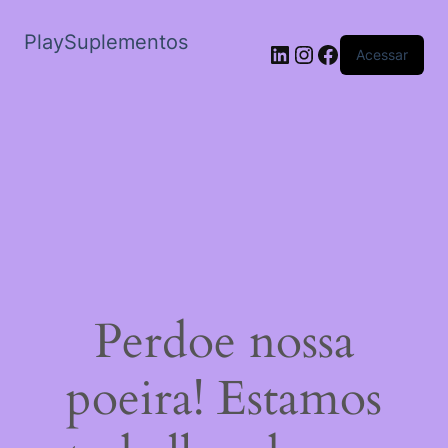
PlaySuplementos
LinkedIn
Instagram
Facebook
Acessar
Perdoe nossa
poeira! Estamos