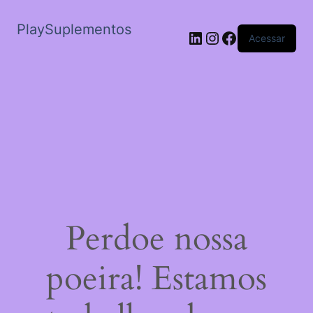
PlaySuplementos
LinkedIn
Instagram
Facebook
Acessar
Perdoe nossa
poeira! Estamos