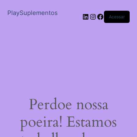
PlaySuplementos
LinkedIn
Instagram
Facebook
Acessar
Perdoe nossa
poeira! Estamos