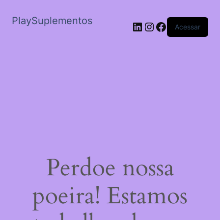
PlaySuplementos
LinkedIn
Instagram
Facebook
Acessar
Perdoe nossa
poeira! Estamos