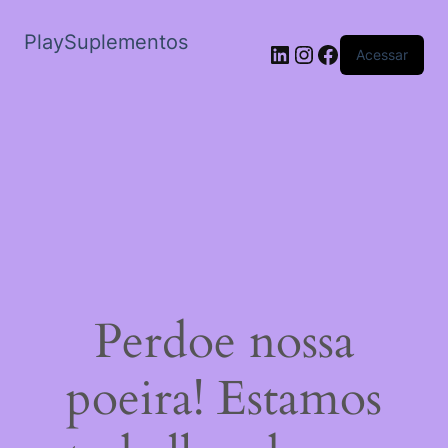
PlaySuplementos
LinkedIn
Instagram
Facebook
Acessar
Perdoe nossa
poeira! Estamos