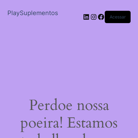
PlaySuplementos
LinkedIn
Instagram
Facebook
Acessar
Perdoe nossa
poeira! Estamos